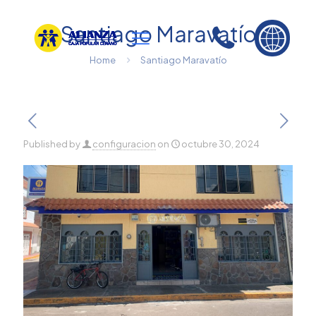
Santiago Maravatío
Home
Santiago Maravatío
Published by
configuracion
on
octubre 30, 2024