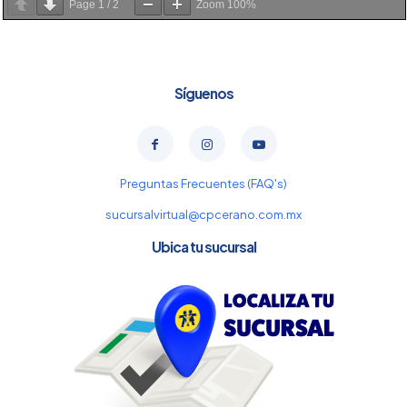
Page
1
/
2
Zoom
100%
Síguenos
Preguntas Frecuentes (FAQ's)
sucursalvirtual@cpcerano.com.mx
Ubica tu sucursal